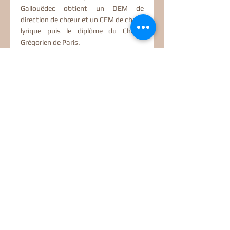
Gallouëdec obtient un DEM de
direction de chœur et un CEM de chant
lyrique puis le diplôme du Chœur
Grégorien de Paris.
Particulièrement attachée à la
transmission, elle est professeur dans
le supérieur (histoire de l'art) et dans
le secondaire (musique), et chef
assistante auprès de plusieurs
maîtrises.
Maître de chapelle (Saint-Roch, Paris)
depuis 2019, elle assume depuis sa
création en 2018 la direction
artistique de son ensemble, Camera
vocis, dont les programmes mettent
en regard patrimoine musical et
architectural.